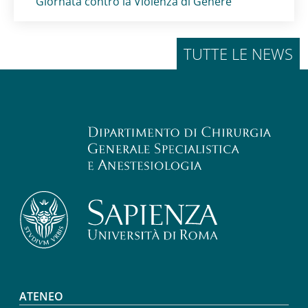
Titolo card
:
Giornata contro la Violenza di Genere
TUTTE LE NEWS
Footer menu
ATENEO