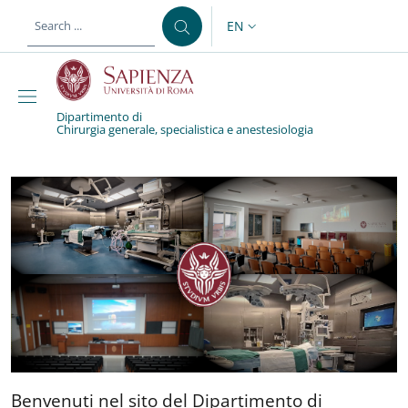
Skip to main content
Skip to footer content
EN
LANGUAGE SWITCHER: CURR
Dipartimento di
Chirurgia generale, specialistica e anestesiologia
Dipartimento di Chirurgi
Benvenuti nel sito del Dipa
Benvenuti nel sito del Dipartimento di