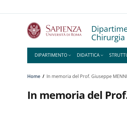
Slim to
Salta al contenuto principale
Skip to footer content
Dipartime
Chirurgia 
DIPARTIMENTO
DIDATTICA
STRUTT
Briciole di pane
Home
/
In memoria del Prof. Giuseppe MENN
In memoria del Pro