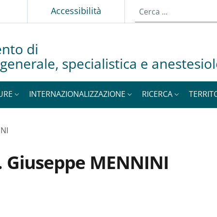
p
Accessibilità
nto di
generale, specialistica e anestesio
URE
INTERNAZIONALIZZAZIONE
RICERCA
TERRIT
INI
f. Giuseppe MENNINI