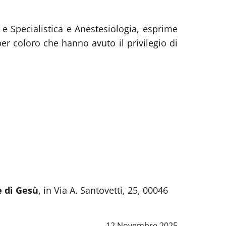
e Specialistica e Anestesiologia, esprime
er coloro che hanno avuto il privilegio di
e di Gesù
, in Via A. Santovetti, 25, 00046
Data notizia
:
12 Novembre 2025