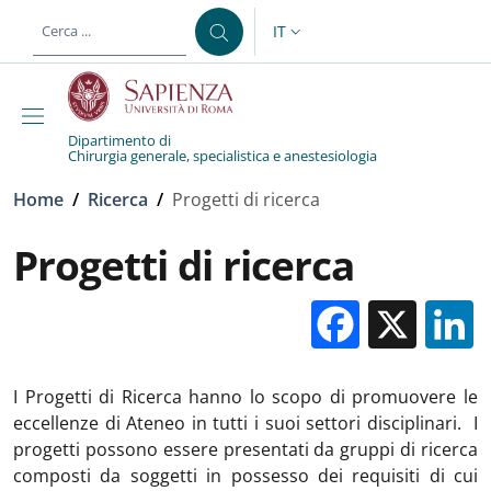
Salta al contenuto principale
Skip to footer content
IT
SELETTORE LINGUA: CURREN
Dipartimento di
Chirurgia generale, specialistica e anestesiologia
Briciole di pane
Home
/
Ricerca
/
Progetti di ricerca
Progetti di ricerca
Facebo
X
I Progetti di Ricerca hanno lo scopo di promuovere le
eccellenze di Ateneo in tutti i suoi settori disciplinari. I
progetti possono essere presentati da gruppi di ricerca
composti da soggetti in possesso dei requisiti di cui