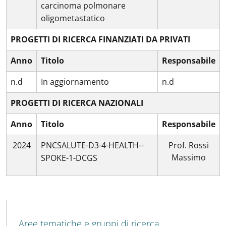
carcinoma polmonare
oligometastatico
PROGETTI DI RICERCA FINANZIATI DA PRIVATI
Anno
Titolo
Responsabile
n.d
In aggiornamento
n.d
PROGETTI DI RICERCA NAZIONALI
Anno
Titolo
Responsabile
2024
PNCSALUTE-D3-4-HEALTH--
Prof. Rossi
Massimo
SPOKE-1-DCGS
MENU CEV SECOND NAVIGATION
Aree tematiche e gruppi di ricerca