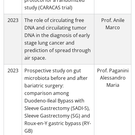
protocol for a randomized
study (CARACAS trial)
2023
The role of circulating free
Prof. Anile
Marco
DNA and circuilating tumor
DNA in the diagnosis of early
stage lung cancer and
prediction of spread through
air space.
2023
Prospective study on gut
Prof. Paganini
Alessandro
microbiota before and after
Maria
bariatric surgery:
comparison among
Duodeno-Ileal Bypass with
Sleeve Gastrectomy (SADI-S),
Sleeve Gastrectomy (SG) and
Roux-en-Y gastric bypass (RY-
GB)