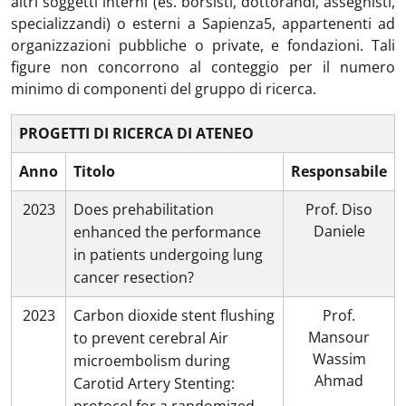
altri soggetti interni (es. borsisti, dottorandi, assegnisti,
specializzandi) o esterni a Sapienza5, appartenenti ad
organizzazioni pubbliche o private, e fondazioni. Tali
figure non concorrono al conteggio per il numero
minimo di componenti del gruppo di ricerca.
PROGETTI DI RICERCA DI ATENEO
Anno
Titolo
Responsabile
2023
Does prehabilitation
Prof. Diso
Daniele
enhanced the performance
in patients undergoing lung
cancer resection?
2023
Carbon dioxide stent flushing
Prof.
Mansour
to prevent cerebral Air
Wassim
microembolism during
Ahmad
Carotid Artery Stenting: