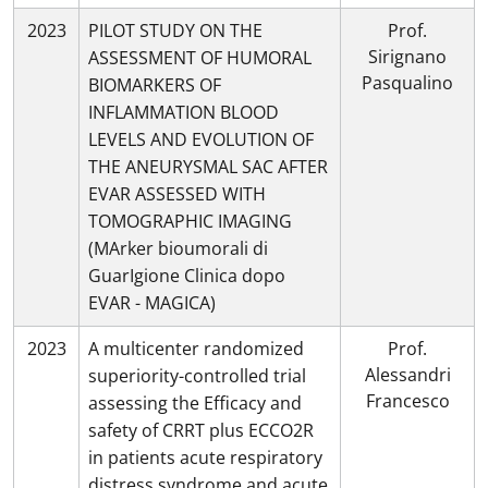
2023
PILOT STUDY ON THE
Prof.
Sirignano
ASSESSMENT OF HUMORAL
Pasqualino
BIOMARKERS OF
INFLAMMATION BLOOD
LEVELS AND EVOLUTION OF
THE ANEURYSMAL SAC AFTER
EVAR ASSESSED WITH
TOMOGRAPHIC IMAGING
(MArker bioumorali di
GuarIgione Clinica dopo
EVAR - MAGICA)
2023
A multicenter randomized
Prof.
Alessandri
superiority-controlled trial
Francesco
assessing the Efficacy and
safety of CRRT plus ECCO2R
in patients acute respiratory
distress syndrome and acute